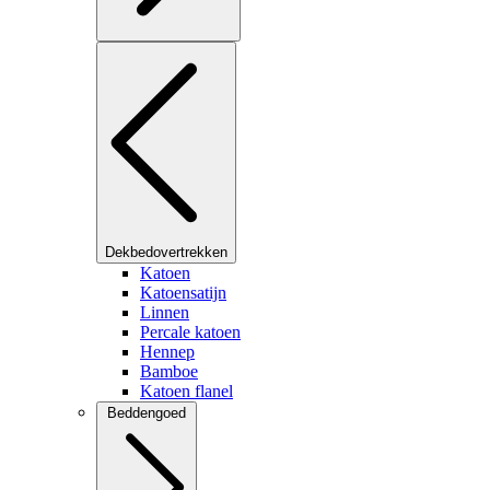
Dekbedovertrekken
Katoen
Katoensatijn
Linnen
Percale katoen
Hennep
Bamboe
Katoen flanel
Beddengoed