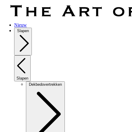
Laden...
Nieuw
Slapen
Slapen
Dekbedovertrekken