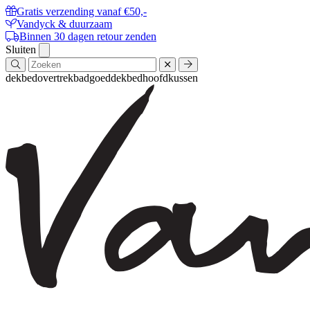
Meteen
Gratis verzending vanaf €50,-
naar
Vandyck & duurzaam
de
Binnen 30 dagen retour zenden
content
Menu
Sluiten
dekbedovertrek
badgoed
dekbed
hoofdkussen